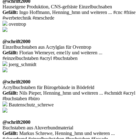
@schrift2000
Hauseigene Produktion, CNS-gefräste Einzelbuchsaben
Gefällt:
Ingo Hoffmann, Henning_hmn und weiteren ... #cnc #fräse
#werbetechnik #meschede
oventrop
@schrift2000
Einzelbuchstaben aus Acrylglas für Oventrop
Gefällt:
Florian Wiemeyer, eme1ly und weiteren ...
#einzelbuchstaben #acryl #buchstaben
joerg_schmidt
@schrift2000
Acrylbuchstaben für Bürogebäude in Bödefeld
Gefällt:
Nils Pieper, Henning_hmn und weiteren ... #schmidt #acryl
#buchstaben #büro
Bautenschutz_schrewe
@schrift2000
Buchstaben aus Aluverbundmaterial
Gefällt:
Markus Schrewe, Henning_hmn und weiteren ...
#aluverbund #einzelbuchstaben #buchstaben #fassade